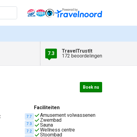
TravelTrustIt
7.3
172 beoordelingen
Boek nu
Faciliteiten
Amusement volwassenen
t
7.7
Zwembad
7.3
Sauna
Wellness centre
7.2
Stoombad