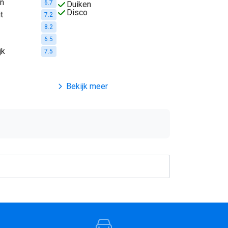
en
6.7
Duiken
Disco
t
7.2
8.2
6.5
jk
7.5
Bekijk meer