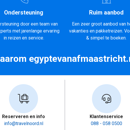
Ondersteuning
Ruim aanbod
rsteuning door een team van
Een zeer groot aanbod van h
xperts met jarenlange ervaring
vakanties en pakketreizen. Vo
in reizen en service.
& simpel te boeken.
aarom egyptevanafmaastricht.
Reserveren en info
Klantenservice
info@travelnoord.nl
088 - 058 0500